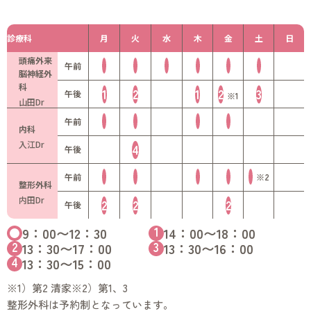
診療科
月
火
水
木
金
土
日
頭痛外来
午前
脳神経外
科
1
2
1
2
3
午後
※1
山田Dr
午前
内科
入江Dr
4
午後
午前
※2
整形外科
内田Dr
2
2
2
午後
1
9：00〜12：30
14：00〜18：00
2
3
13：30〜17：00
13：30〜16：00
4
13：30〜15：00
※1）第2 清家
※2）第1、3
整形外科は予約制となっています。