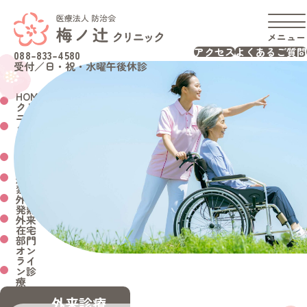
メニュー
アクセス
よくあるご質問
088-833-4580
受付／日・祝・水曜午後休診
HOME
クリ
ニッ
ク紹
介
診療
案内
頭痛
外来
禁煙
外来
発熱
外来
在宅
部門
オン
ライ
ン診
療
外来診療